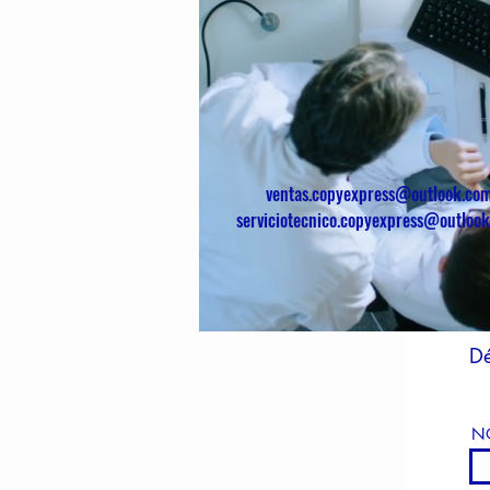
ventas.copyexpress@outlook.co
serviciotecnico.copyexpress@outloo
Dé
N