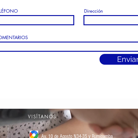
ELÉFONO
Dirección
OMENTARIOS
Envia
VISÍTANOS
Av. 10 de Agosto
N34-35 y Rumipamba